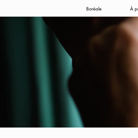
Boréale
À p