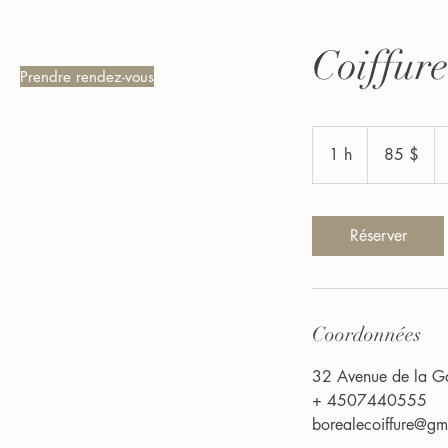
Coiffur
Prendre rendez-vous
85 dollars
canadiens
1 h
1
85 $
Réserver
Coordonnées
32 Avenue de la Ga
+ 4507440555
borealecoiffure@gm