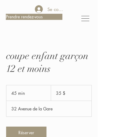
Se connecter
Prendre rendez-vous
coupe enfant garçon
12 et moins
35 dollars
canadiens
45 min
4
35 $
5
m
32 Avenue de la Gare
i
n
Réserver