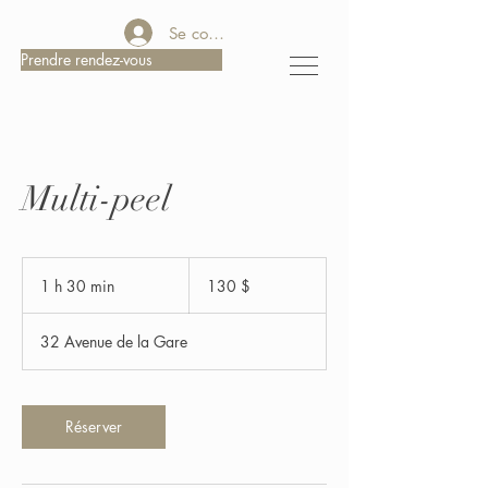
Se connecter
Prendre rendez-vous
Multi-peel
130 dollars
canadiens
1 h 30 min
1
130 $
3
0
32 Avenue de la Gare
m
i
n
Réserver