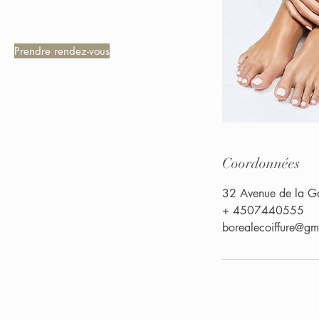
Prendre rendez-vous
Coordonnées
32 Avenue de la Ga
+ 4507440555
borealecoiffure@gm